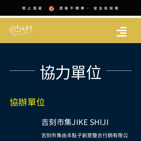
Skip
to
content
Togg
Navi
關於展會
協力單位
參展資訊
活動場次
協辦單位
協力單位
吉刻市集JIKE SHIJI
吉刻市集由丰點子創意整合行銷有限公
抽獎活動